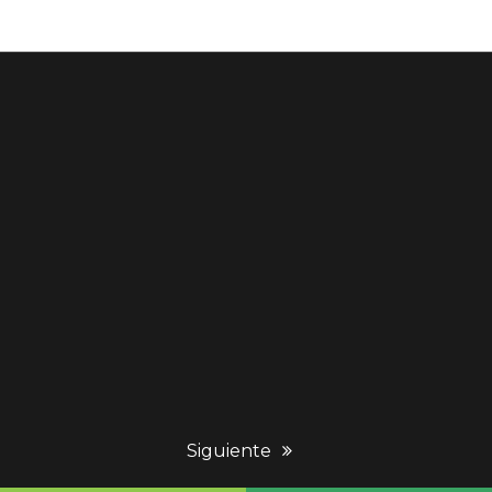
next
Siguiente
post: