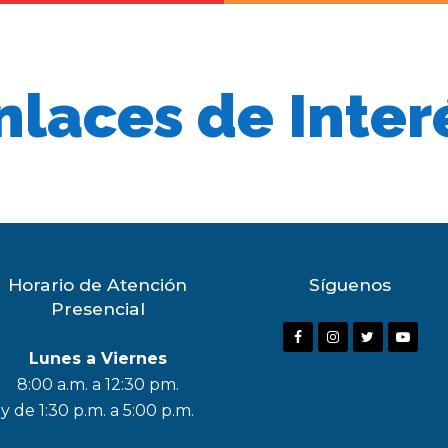
nlaces de Inter
Horario de Atención
Síguenos
Presencial
F
I
T
Y
Lunes a Viernes
a
n
w
o
8:00 a.m. a 12:30 pm.
c
s
i
u
y de 1:30 p.m. a 5:00 p.m.
e
t
t
t