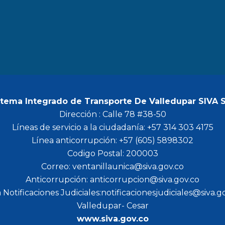
b
a
t
u
o
g
e
b
o
r
r
e
k
a
m
stema Integrado de Transporte De Valledupar SIVA 
Dirección : Calle 78 #38-50
Líneas de servicio a la ciudadanía: +57 314 303 4175
Línea anticorrupción: +57 (605) 5898302
Codigo Postal: 200003
Correo: ventanillaunica@siva.gov.co
Anticorrupción: anticorrupcion@siva.gov.co
 Notificaciones Judiciales:notificacionesjudiciales@siva.g
Valledupar- Cesar
www.siva.gov.co