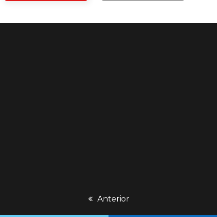
previous
Anterior
post: