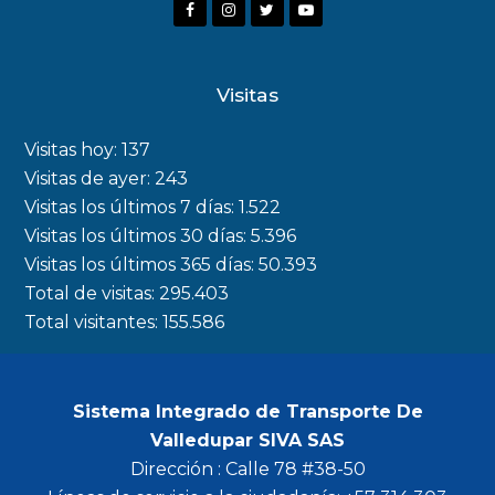
F
I
T
Y
a
n
w
o
c
s
i
u
Visitas
e
t
t
t
b
a
t
u
Visitas hoy:
137
o
g
e
b
Visitas de ayer:
243
Visitas los últimos 7 días:
1.522
o
r
r
e
Visitas los últimos 30 días:
5.396
k
a
Visitas los últimos 365 días:
50.393
m
Total de visitas:
295.403
Total visitantes:
155.586
Sistema Integrado de Transporte De
Valledupar SIVA SAS
Dirección : Calle 78 #38-50