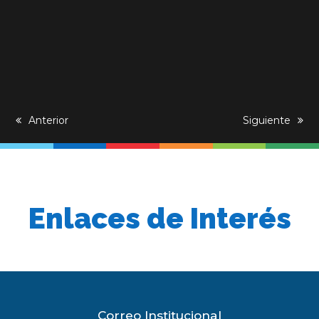
previous
Anterior
next
Siguiente
post:
post:
Enlaces de Interés
Correo Institucional