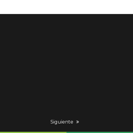
next
Siguiente
post: