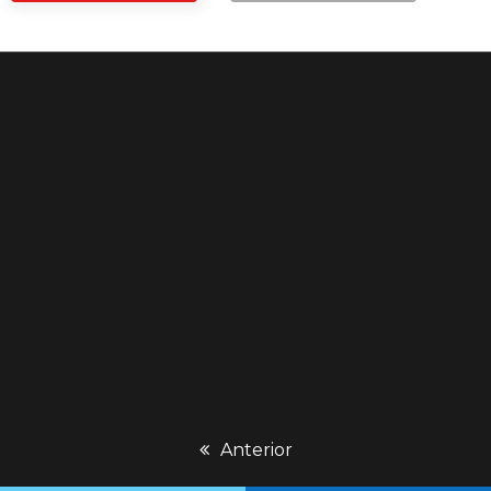
previous
Anterior
post: