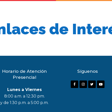
nlaces de Inter
Horario de Atención
Síguenos
Presencial
F
I
T
Y
Lunes a Viernes
a
n
w
o
8:00 a.m. a 12:30 pm.
c
s
i
u
y de 1:30 p.m. a 5:00 p.m.
e
t
t
t