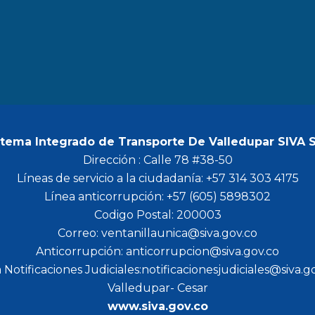
b
a
t
u
o
g
e
b
o
r
r
e
k
a
m
stema Integrado de Transporte De Valledupar SIVA 
Dirección : Calle 78 #38-50
Líneas de servicio a la ciudadanía: +57 314 303 4175
Línea anticorrupción: +57 (605) 5898302
Codigo Postal: 200003
Correo: ventanillaunica@siva.gov.co
Anticorrupción: anticorrupcion@siva.gov.co
 Notificaciones Judiciales:notificacionesjudiciales@siva.g
Valledupar- Cesar
www.siva.gov.co