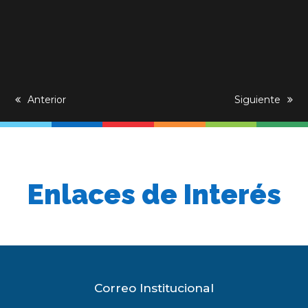
previous
Anterior
next
Siguiente
post:
post:
Enlaces de Interés
Correo Institucional