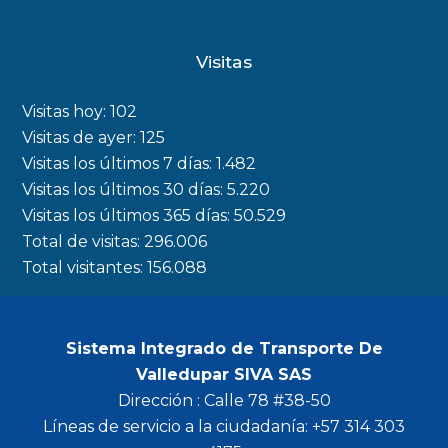
a
n
w
o
c
s
i
u
Visitas
e
t
t
t
b
a
t
u
Visitas hoy:
102
o
g
e
b
Visitas de ayer:
125
Visitas los últimos 7 días:
1.482
o
r
r
e
Visitas los últimos 30 días:
5.220
k
a
Visitas los últimos 365 días:
50.529
m
Total de visitas:
296.006
Total visitantes:
156.088
Sistema Integrado de Transporte De
Valledupar SIVA SAS
Dirección : Calle 78 #38-50
Líneas de servicio a la ciudadanía: +57 314 303