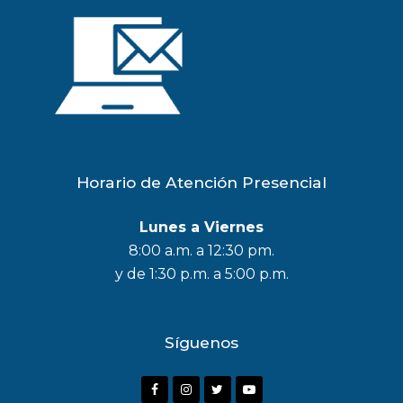
Horario de Atención Presencial
Lunes a Viernes
8:00 a.m. a 12:30 pm.
y de 1:30 p.m. a 5:00 p.m.
Síguenos
F
I
T
Y