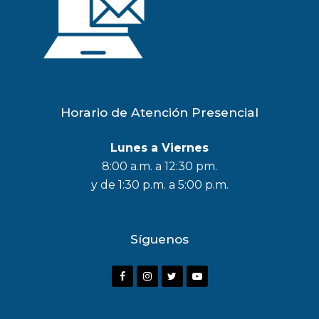
Horario de Atención Presencial
Lunes a Viernes
8:00 a.m. a 12:30 pm.
y de 1:30 p.m. a 5:00 p.m.
Síguenos
F
I
T
Y
a
n
w
o