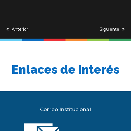
previous
Anterior
next
Siguiente
post:
post:
Enlaces de Interés
Correo Institucional