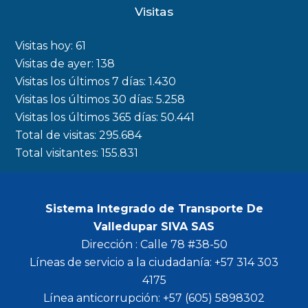
c
s
i
u
Visitas
e
t
t
t
b
a
t
u
Visitas hoy:
61
o
g
e
b
Visitas de ayer:
138
Visitas los últimos 7 días:
1.430
o
r
r
e
Visitas los últimos 30 días:
5.258
k
a
Visitas los últimos 365 días:
50.441
m
Total de visitas:
295.684
Total visitantes:
155.831
Sistema Integrado de Transporte De
Valledupar SIVA SAS
Dirección : Calle 78 #38-50
Líneas de servicio a la ciudadanía: +57 314 303
4175
Línea anticorrupción: +57 (605) 5898302