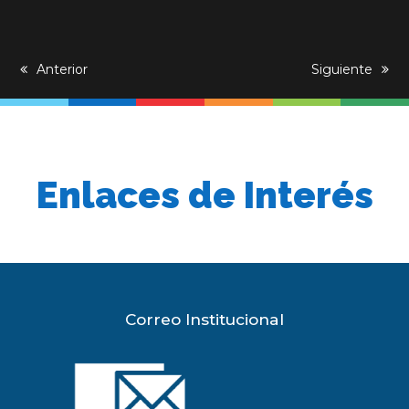
previous
Anterior
next
Siguiente
post:
post:
Enlaces de Interés
Correo Institucional