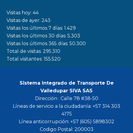
e
t
t
t
b
a
t
u
Visitas hoy:
44
o
g
e
b
Visitas de ayer:
243
Visitas los últimos 7 días:
1.429
o
r
r
e
Visitas los últimos 30 días:
5.303
k
a
Visitas los últimos 365 días:
50.300
m
Total de visitas:
295.310
Total visitantes:
155.520
Sistema Integrado de Transporte De
Valledupar SIVA SAS
Dirección : Calle 78 #38-50
Líneas de servicio a la ciudadanía: +57 314 303
4175
Línea anticorrupción: +57 (605) 5898302
Codigo Postal: 200003