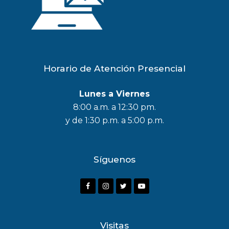
Horario de Atención Presencial
Lunes a Viernes
8:00 a.m. a 12:30 pm.
y de 1:30 p.m. a 5:00 p.m.
Síguenos
F
I
T
Y
a
n
w
o
c
s
i
u
Visitas