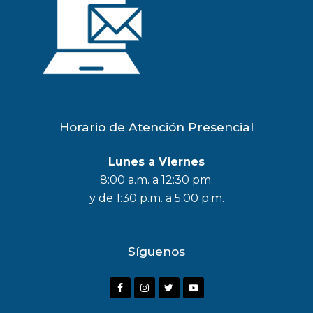
Horario de Atención Presencial
Lunes a Viernes
8:00 a.m. a 12:30 pm.
y de 1:30 p.m. a 5:00 p.m.
Síguenos
F
I
T
Y
a
n
w
o