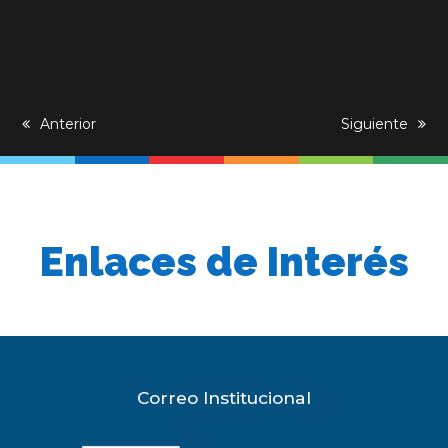
previous
Anterior
next
Siguiente
post:
post:
Enlaces de Interés
Correo Institucional