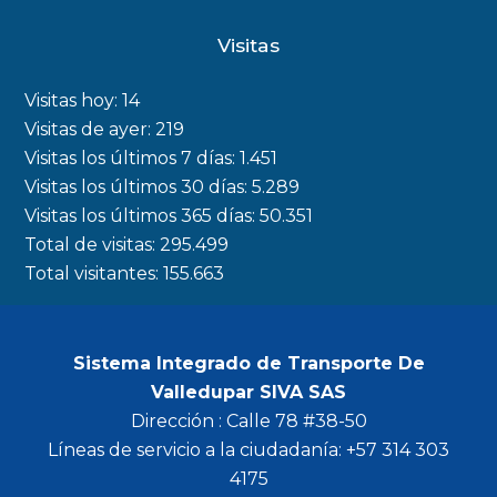
c
s
i
u
Visitas
e
t
t
t
b
a
t
u
Visitas hoy:
14
o
g
e
b
Visitas de ayer:
219
Visitas los últimos 7 días:
1.451
o
r
r
e
Visitas los últimos 30 días:
5.289
k
a
Visitas los últimos 365 días:
50.351
m
Total de visitas:
295.499
Total visitantes:
155.663
Sistema Integrado de Transporte De
Valledupar SIVA SAS
Dirección : Calle 78 #38-50
Líneas de servicio a la ciudadanía: +57 314 303
4175