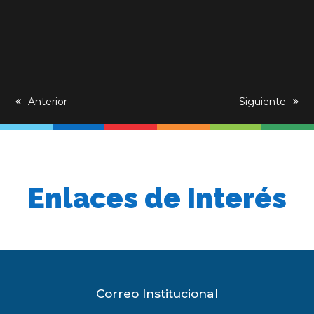
previous
Anterior
next
Siguiente
post:
post:
Enlaces de Interés
Correo Institucional