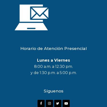
Horario de Atención Presencial
Lunes a Viernes
8:00 a.m. a 12:30 pm.
y de 1:30 p.m. a 5:00 p.m.
Síguenos
F
I
T
Y