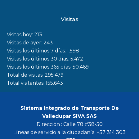
a
n
w
o
c
s
i
u
Visitas
e
t
t
t
b
a
t
u
Visitas hoy:
213
o
g
e
b
Visitas de ayer:
243
Visitas los últimos 7 días:
1.598
o
r
r
e
Visitas los últimos 30 días:
5.472
k
a
Visitas los últimos 365 días:
50.469
m
Total de visitas:
295.479
Total visitantes:
155.643
Sistema Integrado de Transporte De
Valledupar SIVA SAS
Dirección : Calle 78 #38-50
Líneas de servicio a la ciudadanía: +57 314 303