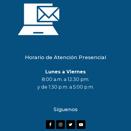
Horario de Atención Presencial
Lunes a Viernes
8:00 a.m. a 12:30 pm.
y de 1:30 p.m. a 5:00 p.m.
Síguenos
F
I
T
Y