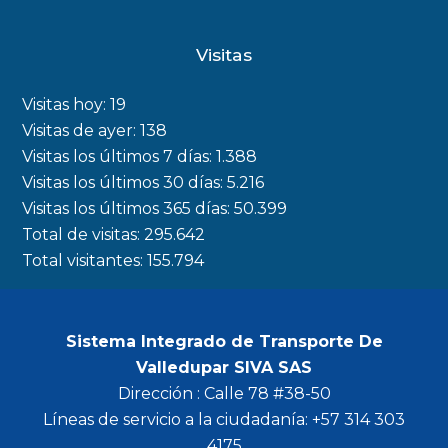
a
n
w
o
c
s
i
u
Visitas
e
t
t
t
b
a
t
u
Visitas hoy:
19
o
g
e
b
Visitas de ayer:
138
Visitas los últimos 7 días:
1.388
o
r
r
e
Visitas los últimos 30 días:
5.216
k
a
Visitas los últimos 365 días:
50.399
m
Total de visitas:
295.642
Total visitantes:
155.794
Sistema Integrado de Transporte De
Valledupar SIVA SAS
Dirección : Calle 78 #38-50
Líneas de servicio a la ciudadanía: +57 314 303
4175