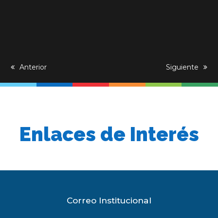
previous
Anterior
next
Siguiente
post:
post:
Enlaces de Interés
Correo Institucional