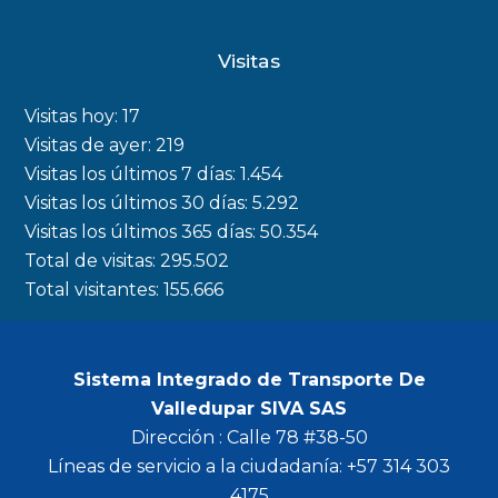
a
n
w
o
c
s
i
u
Visitas
e
t
t
t
b
a
t
u
Visitas hoy:
17
o
g
e
b
Visitas de ayer:
219
Visitas los últimos 7 días:
1.454
o
r
r
e
Visitas los últimos 30 días:
5.292
k
a
Visitas los últimos 365 días:
50.354
m
Total de visitas:
295.502
Total visitantes:
155.666
Sistema Integrado de Transporte De
Valledupar SIVA SAS
Dirección : Calle 78 #38-50
Líneas de servicio a la ciudadanía: +57 314 303
4175