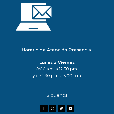
Horario de Atención Presencial
Lunes a Viernes
8:00 a.m. a 12:30 pm.
y de 1:30 p.m. a 5:00 p.m.
Síguenos
F
I
T
Y