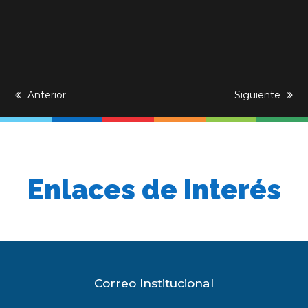
previous
Anterior
next
Siguiente
post:
post:
Enlaces de Interés
Correo Institucional