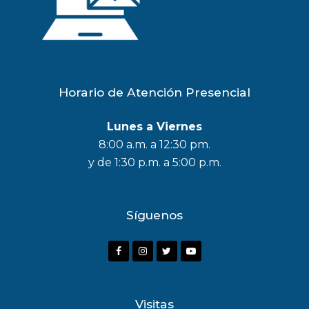
Horario de Atención Presencial
Lunes a Viernes
8:00 a.m. a 12:30 pm.
y de 1:30 p.m. a 5:00 p.m.
Síguenos
F
I
T
Y
a
n
w
o
c
s
i
u
Visitas