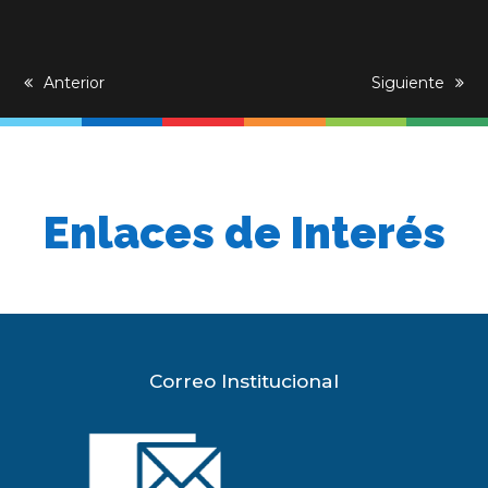
previous
Anterior
next
Siguiente
post:
post:
Enlaces de Interés
Correo Institucional