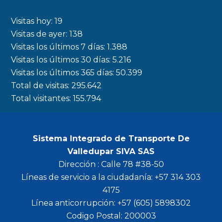
e
t
t
t
b
a
t
u
Visitas hoy:
19
o
g
e
b
Visitas de ayer:
138
Visitas los últimos 7 días:
1.388
o
r
r
e
Visitas los últimos 30 días:
5.216
k
a
Visitas los últimos 365 días:
50.399
m
Total de visitas:
295.642
Total visitantes:
155.794
Sistema Integrado de Transporte De
Valledupar SIVA SAS
Dirección : Calle 78 #38-50
Líneas de servicio a la ciudadanía: +57 314 303
4175
Línea anticorrupción: +57 (605) 5898302
Codigo Postal: 200003