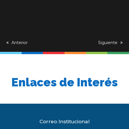
previous
Anterior
next
Siguiente
post:
post:
Enlaces de Interés
Correo Institucional