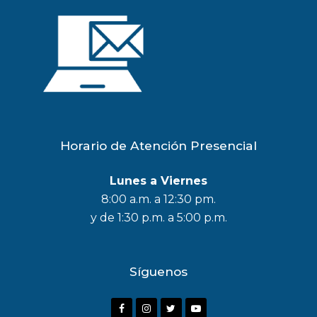
Horario de Atención Presencial
Lunes a Viernes
8:00 a.m. a 12:30 pm.
y de 1:30 p.m. a 5:00 p.m.
Síguenos
F
I
T
Y