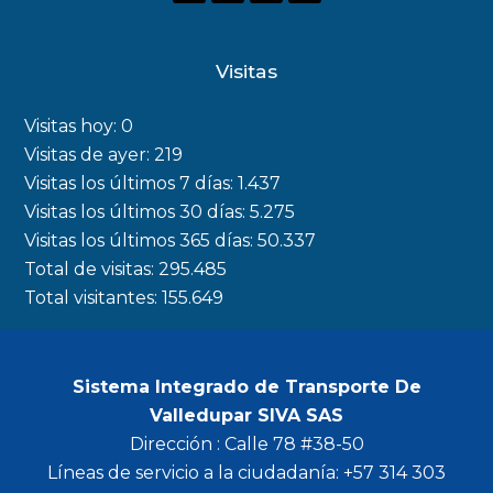
a
n
w
o
c
s
i
u
Visitas
e
t
t
t
b
a
t
u
Visitas hoy:
0
o
g
e
b
Visitas de ayer:
219
Visitas los últimos 7 días:
1.437
o
r
r
e
Visitas los últimos 30 días:
5.275
k
a
Visitas los últimos 365 días:
50.337
m
Total de visitas:
295.485
Total visitantes:
155.649
Sistema Integrado de Transporte De
Valledupar SIVA SAS
Dirección : Calle 78 #38-50
Líneas de servicio a la ciudadanía: +57 314 303