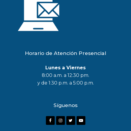
Horario de Atención Presencial
Lunes a Viernes
8:00 a.m. a 12:30 pm.
y de 1:30 p.m. a 5:00 p.m.
Síguenos
F
I
T
Y
a
n
w
o