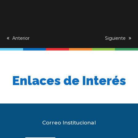
previous
Anterior
next
Siguiente
post:
post:
Enlaces de Interés
Correo Institucional