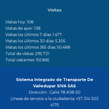
c
s
i
u
Visitas
e
t
t
t
b
a
t
u
Visitas hoy:
108
o
g
e
b
Visitas de ayer:
138
Visitas los últimos 7 días:
1.477
o
r
r
e
Visitas los últimos 30 días:
5.305
k
a
Visitas los últimos 365 días:
50.488
m
Total de visitas:
295.731
Total visitantes:
155.865
Sistema Integrado de Transporte De
Valledupar SIVA SAS
Dirección : Calle 78 #38-50
Líneas de servicio a la ciudadanía: +57 314 303
4175