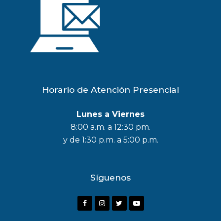
Horario de Atención Presencial
Lunes a Viernes
8:00 a.m. a 12:30 pm.
y de 1:30 p.m. a 5:00 p.m.
Síguenos
F
I
T
Y
a
n
w
o