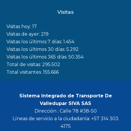
c
s
i
u
Visitas
e
t
t
t
b
a
t
u
Visitas hoy:
17
o
g
e
b
Visitas de ayer:
219
Visitas los últimos 7 días:
1.454
o
r
r
e
Visitas los últimos 30 días:
5.292
k
a
Visitas los últimos 365 días:
50.354
m
Total de visitas:
295.502
Total visitantes:
155.666
Sistema Integrado de Transporte De
Valledupar SIVA SAS
Dirección : Calle 78 #38-50
Líneas de servicio a la ciudadanía: +57 314 303
4175