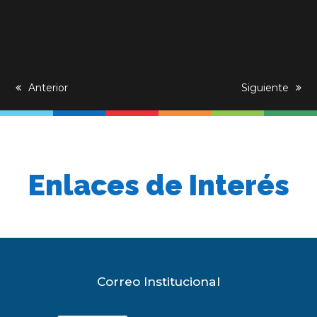
previous
Anterior
next
Siguiente
post:
post:
Enlaces de Interés
Correo Institucional