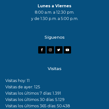
Lunes a Viernes
8:00 a.m. a 12:30 pm.
y de 1:30 p.m. a 5:00 p.m.
Síguenos
F
I
T
Y
a
n
w
o
c
s
i
u
Visitas
e
t
t
t
b
a
t
u
Visitas hoy:
11
o
g
e
b
Visitas de ayer:
125
Visitas los últimos 7 días:
1.391
o
r
r
e
Visitas los últimos 30 días:
5.129
k
a
Visitas los últimos 365 días:
50.438
m