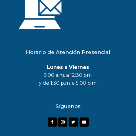
Horario de Atención Presencial
Lunes a Viernes
8:00 a.m. a 12:30 pm.
y de 1:30 p.m. a 5:00 p.m.
Síguenos
F
I
T
Y
a
n
w
o