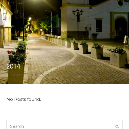
2014
{“theme”:”tree”,”visibility”:”-1″,”ordering”:”title”,”ord
No Posts found.
Search
Submi