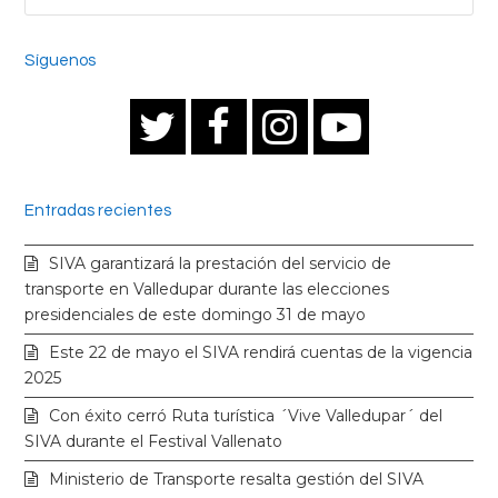
Síguenos
T
F
I
Y
w
a
n
o
Entradas recientes
i
c
s
u
SIVA garantizará la prestación del servicio de
t
e
t
t
transporte en Valledupar durante las elecciones
presidenciales de este domingo 31 de mayo
t
b
a
u
Este 22 de mayo el SIVA rendirá cuentas de la vigencia
2025
e
o
g
b
Con éxito cerró Ruta turística ´Vive Valledupar´ del
SIVA durante el Festival Vallenato
r
o
r
e
Ministerio de Transporte resalta gestión del SIVA