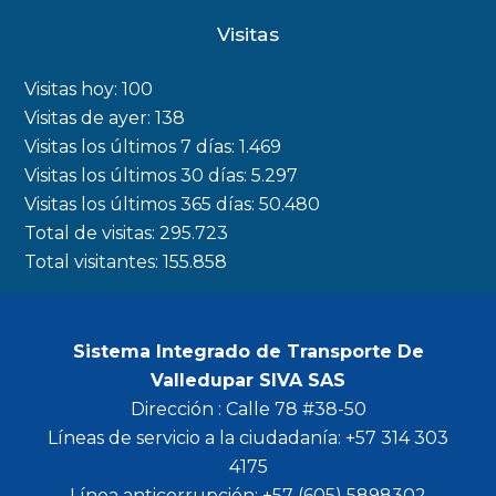
c
s
i
u
Visitas
e
t
t
t
b
a
t
u
Visitas hoy:
100
o
g
e
b
Visitas de ayer:
138
Visitas los últimos 7 días:
1.469
o
r
r
e
Visitas los últimos 30 días:
5.297
k
a
Visitas los últimos 365 días:
50.480
m
Total de visitas:
295.723
Total visitantes:
155.858
Sistema Integrado de Transporte De
Valledupar SIVA SAS
Dirección : Calle 78 #38-50
Líneas de servicio a la ciudadanía: +57 314 303
4175
Línea anticorrupción: +57 (605) 5898302