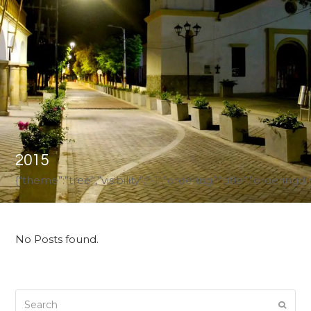
2015
{“theme”:”tree”,”visibility”:”-1″,”ordering”:”title”,”ord
No Posts found.
Search
Submi