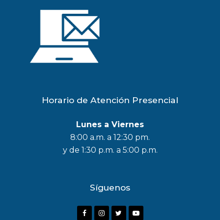
Horario de Atención Presencial
Lunes a Viernes
8:00 a.m. a 12:30 pm.
y de 1:30 p.m. a 5:00 p.m.
Síguenos
F
I
T
Y