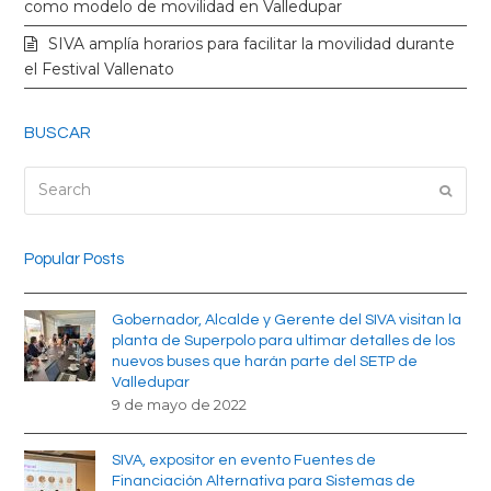
k
a
como modelo de movilidad en Valledupar
SIVA amplía horarios para facilitar la movilidad durante
m
el Festival Vallenato
BUSCAR
Search
Submi
Popular Posts
Gobernador, Alcalde y Gerente del SIVA visitan la
planta de Superpolo para ultimar detalles de los
nuevos buses que harán parte del SETP de
Valledupar
9 de mayo de 2022
SIVA, expositor en evento Fuentes de
Financiación Alternativa para Sistemas de