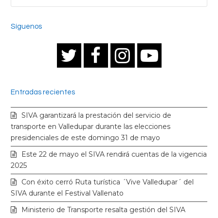
Síguenos
T
F
I
Y
w
a
n
o
Entradas recientes
i
c
s
u
SIVA garantizará la prestación del servicio de
t
e
t
t
transporte en Valledupar durante las elecciones
presidenciales de este domingo 31 de mayo
t
b
a
u
Este 22 de mayo el SIVA rendirá cuentas de la vigencia
2025
e
o
g
b
Con éxito cerró Ruta turística ´Vive Valledupar´ del
SIVA durante el Festival Vallenato
r
o
r
e
Ministerio de Transporte resalta gestión del SIVA