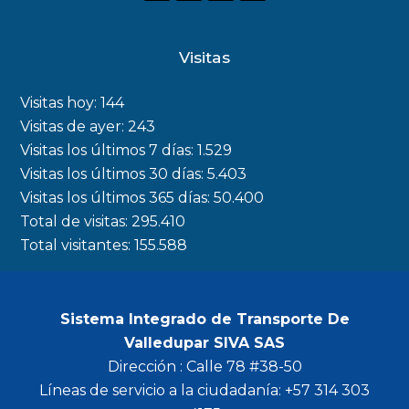
a
n
w
o
c
s
i
u
Visitas
e
t
t
t
b
a
t
u
Visitas hoy:
144
o
g
e
b
Visitas de ayer:
243
Visitas los últimos 7 días:
1.529
o
r
r
e
Visitas los últimos 30 días:
5.403
k
a
Visitas los últimos 365 días:
50.400
m
Total de visitas:
295.410
Total visitantes:
155.588
Sistema Integrado de Transporte De
Valledupar SIVA SAS
Dirección : Calle 78 #38-50
Líneas de servicio a la ciudadanía: +57 314 303