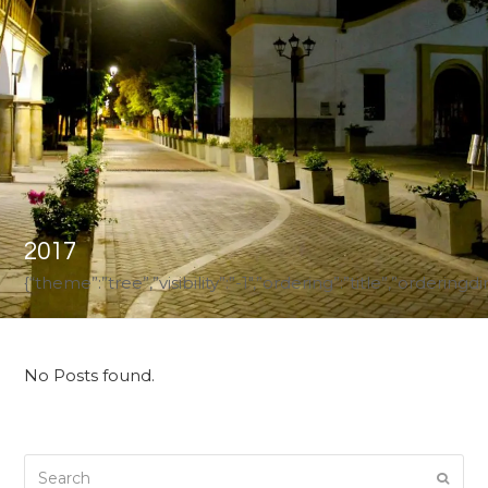
2017
{“theme”:”tree”,”visibility”:”-1″,”ordering”:”title”,”ord
No Posts found.
Search
Submi