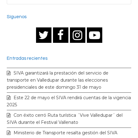
Síguenos
T
F
I
Y
w
a
n
o
Entradas recientes
i
c
s
u
SIVA garantizará la prestación del servicio de
t
e
t
t
transporte en Valledupar durante las elecciones
presidenciales de este domingo 31 de mayo
t
b
a
u
Este 22 de mayo el SIVA rendirá cuentas de la vigencia
2025
e
o
g
b
Con éxito cerró Ruta turística ´Vive Valledupar´ del
SIVA durante el Festival Vallenato
r
o
r
e
Ministerio de Transporte resalta gestión del SIVA