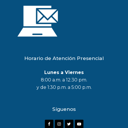
Horario de Atención Presencial
Lunes a Viernes
8:00 a.m. a 12:30 pm.
y de 1:30 p.m. a 5:00 p.m.
Síguenos
F
I
T
Y