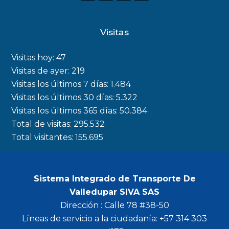
a
n
w
o
c
s
i
u
Visitas
e
t
t
t
b
a
t
u
Visitas hoy:
47
o
g
e
b
Visitas de ayer:
219
Visitas los últimos 7 días:
1.484
o
r
r
e
Visitas los últimos 30 días:
5.322
k
a
Visitas los últimos 365 días:
50.384
m
Total de visitas:
295.532
Total visitantes:
155.695
Sistema Integrado de Transporte De
Valledupar SIVA SAS
Dirección : Calle 78 #38-50
Líneas de servicio a la ciudadanía: +57 314 303