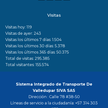
a
n
w
o
c
s
i
u
Visitas
e
t
t
t
b
a
t
u
Visitas hoy:
119
o
g
e
b
Visitas de ayer:
243
Visitas los últimos 7 días:
1.504
o
r
r
e
Visitas los últimos 30 días:
5.378
k
a
Visitas los últimos 365 días:
50.375
m
Total de visitas:
295.385
Total visitantes:
155.574
Sistema Integrado de Transporte De
Valledupar SIVA SAS
Dirección : Calle 78 #38-50
Líneas de servicio a la ciudadanía: +57 314 303