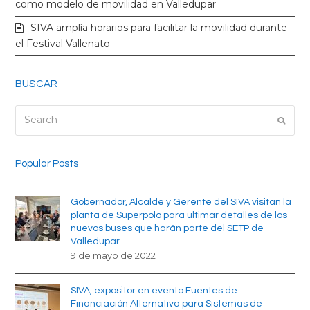
k
a
como modelo de movilidad en Valledupar
SIVA amplía horarios para facilitar la movilidad durante
m
el Festival Vallenato
BUSCAR
Search
Submi
Popular Posts
Gobernador, Alcalde y Gerente del SIVA visitan la
planta de Superpolo para ultimar detalles de los
nuevos buses que harán parte del SETP de
Valledupar
9 de mayo de 2022
SIVA, expositor en evento Fuentes de
Financiación Alternativa para Sistemas de