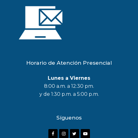
Horario de Atención Presencial
Lunes a Viernes
8:00 a.m. a 12:30 pm.
y de 1:30 p.m. a 5:00 p.m.
Síguenos
F
I
T
Y