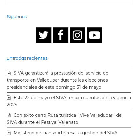
Síguenos
T
F
I
Y
w
a
n
o
Entradas recientes
i
c
s
u
SIVA garantizará la prestación del servicio de
t
e
t
t
transporte en Valledupar durante las elecciones
presidenciales de este domingo 31 de mayo
t
b
a
u
Este 22 de mayo el SIVA rendirá cuentas de la vigencia
2025
e
o
g
b
Con éxito cerró Ruta turística ´Vive Valledupar´ del
SIVA durante el Festival Vallenato
r
o
r
e
Ministerio de Transporte resalta gestión del SIVA