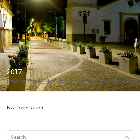
2017
{“theme”:”tree”,”visibility”:”-1″,”ordering”:”title”,”ord
No Posts found.
Search
Submi