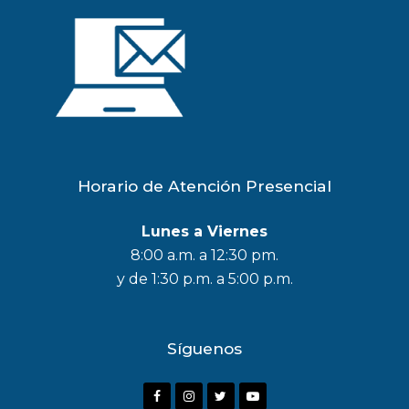
Horario de Atención Presencial
Lunes a Viernes
8:00 a.m. a 12:30 pm.
y de 1:30 p.m. a 5:00 p.m.
Síguenos
F
I
T
Y