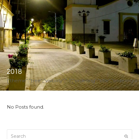
2018
{“theme”:”tree”,”visibility”:”-1″,”ordering”:”title”,”ord
No Posts found.
Search
Submi