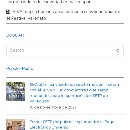
k
a
como modelo de movilidad en Valledupar
SIVA amplía horarios para facilitar la movilidad durante
m
el Festival Vallenato
BUSCAR
Search
Submi
Popular Posts
SIVA abre convocatoria para formación titulada
con el SENA a 300 conductores que serán
requeridos para la operación del SETP de
Valledupar
16 de noviembre de 2021
Primer SETP del país en implementar el Pago
Electrónico Universal