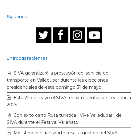
Síguenos
T
F
I
Y
w
a
n
o
Entradas recientes
i
c
s
u
SIVA garantizará la prestación del servicio de
t
e
t
t
transporte en Valledupar durante las elecciones
presidenciales de este domingo 31 de mayo
t
b
a
u
Este 22 de mayo el SIVA rendirá cuentas de la vigencia
2025
e
o
g
b
Con éxito cerró Ruta turística ´Vive Valledupar´ del
SIVA durante el Festival Vallenato
r
o
r
e
Ministerio de Transporte resalta gestión del SIVA