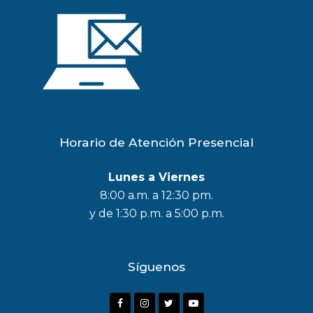
Horario de Atención Presencial
Lunes a Viernes
8:00 a.m. a 12:30 pm.
y de 1:30 p.m. a 5:00 p.m.
Síguenos
F
I
T
Y