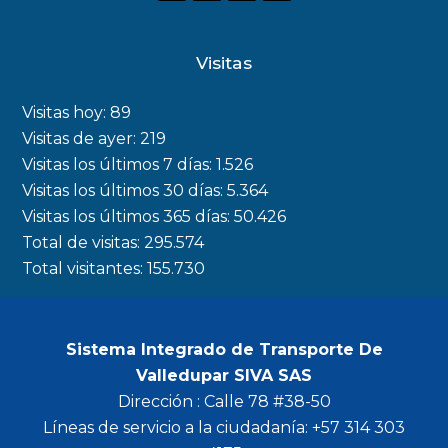
a
n
w
o
c
s
i
u
Visitas
e
t
t
t
b
a
t
u
Visitas hoy:
89
o
g
e
b
Visitas de ayer:
219
Visitas los últimos 7 días:
1.526
o
r
r
e
Visitas los últimos 30 días:
5.364
k
a
Visitas los últimos 365 días:
50.426
m
Total de visitas:
295.574
Total visitantes:
155.730
Sistema Integrado de Transporte De
Valledupar SIVA SAS
Dirección : Calle 78 #38-50
Líneas de servicio a la ciudadanía: +57 314 303