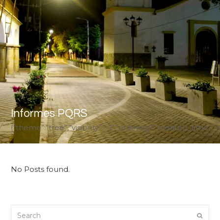
Informes PQRS
{“theme”:”tree”,”visibility”:”-1″,”ordering”:”created_tim
No Posts found.
Search
Submi