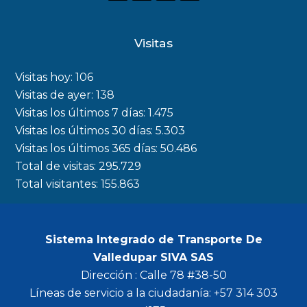
a
n
w
o
c
s
i
u
Visitas
e
t
t
t
b
a
t
u
Visitas hoy:
106
o
g
e
b
Visitas de ayer:
138
Visitas los últimos 7 días:
1.475
o
r
r
e
Visitas los últimos 30 días:
5.303
k
a
Visitas los últimos 365 días:
50.486
m
Total de visitas:
295.729
Total visitantes:
155.863
Sistema Integrado de Transporte De
Valledupar SIVA SAS
Dirección : Calle 78 #38-50
Líneas de servicio a la ciudadanía: +57 314 303