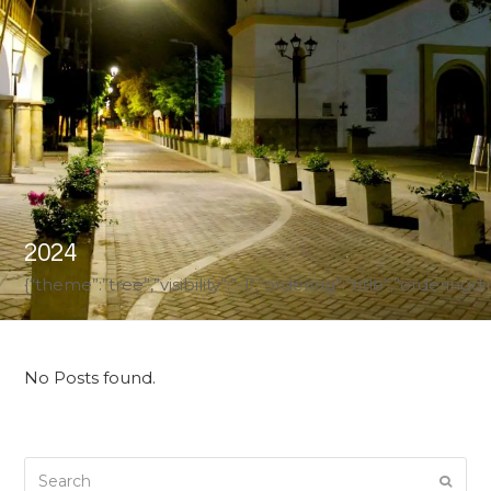
2024
{“theme”:”tree”,”visibility”:”-1″,”ordering”:”title”,”ord
No Posts found.
Search
Submi