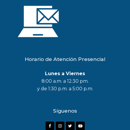
Horario de Atención Presencial
Lunes a Viernes
8:00 a.m. a 12:30 pm.
y de 1:30 p.m. a 5:00 p.m.
Síguenos
F
I
T
Y