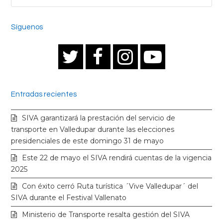
Síguenos
T
F
I
Y
w
a
n
o
Entradas recientes
i
c
s
u
SIVA garantizará la prestación del servicio de
t
e
t
t
transporte en Valledupar durante las elecciones
presidenciales de este domingo 31 de mayo
t
b
a
u
Este 22 de mayo el SIVA rendirá cuentas de la vigencia
2025
e
o
g
b
Con éxito cerró Ruta turística ´Vive Valledupar´ del
SIVA durante el Festival Vallenato
r
o
r
e
Ministerio de Transporte resalta gestión del SIVA