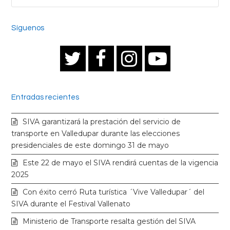
Síguenos
T
F
I
Y
w
a
n
o
Entradas recientes
i
c
s
u
SIVA garantizará la prestación del servicio de
t
e
t
t
transporte en Valledupar durante las elecciones
presidenciales de este domingo 31 de mayo
t
b
a
u
Este 22 de mayo el SIVA rendirá cuentas de la vigencia
2025
e
o
g
b
Con éxito cerró Ruta turística ´Vive Valledupar´ del
SIVA durante el Festival Vallenato
r
o
r
e
Ministerio de Transporte resalta gestión del SIVA