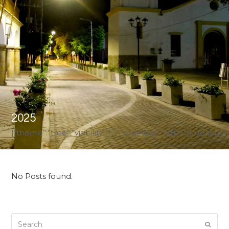
2025
{“theme”:”tree”,”visibility”:”-1″,”ordering”:”title”,”ord
No Posts found.
Search
Submi