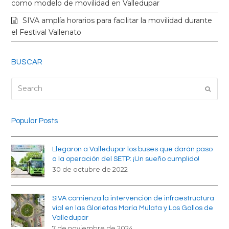
k
a
como modelo de movilidad en Valledupar
SIVA amplía horarios para facilitar la movilidad durante
m
el Festival Vallenato
BUSCAR
Search
Submi
Popular Posts
Llegaron a Valledupar los buses que darán paso
a la operación del SETP: ¡Un sueño cumplido!
30 de octubre de 2022
SIVA comienza la intervención de infraestructura
vial en las Glorietas María Mulata y Los Gallos de
Valledupar
7 de noviembre de 2024