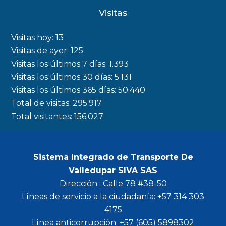
c
s
i
u
Visitas
e
t
t
t
b
a
t
u
Visitas hoy:
13
o
g
e
b
Visitas de ayer:
125
Visitas los últimos 7 días:
1.393
o
r
r
e
Visitas los últimos 30 días:
5.131
k
a
Visitas los últimos 365 días:
50.440
m
Total de visitas:
295.917
Total visitantes:
156.027
Sistema Integrado de Transporte De
Valledupar SIVA SAS
Dirección : Calle 78 #38-50
Líneas de servicio a la ciudadanía: +57 314 303
4175
Línea anticorrupción: +57 (605) 5898302