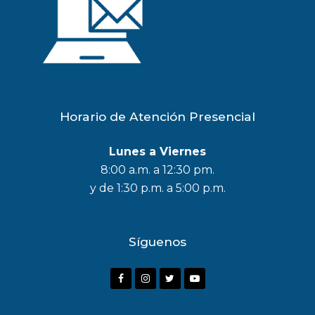
Horario de Atención Presencial
Lunes a Viernes
8:00 a.m. a 12:30 pm.
y de 1:30 p.m. a 5:00 p.m.
Síguenos
F
I
T
Y
a
n
w
o