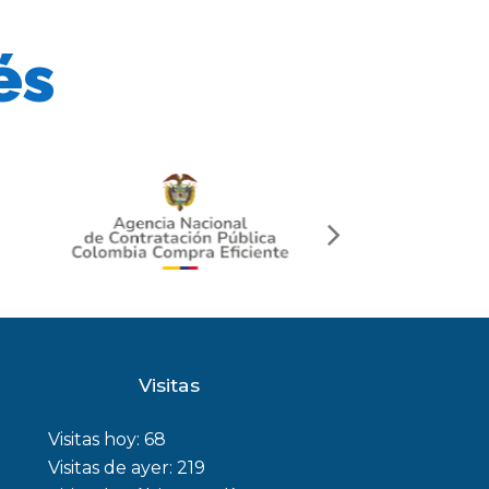
és
next
slide
Visitas
Visitas hoy:
68
Visitas de ayer:
219