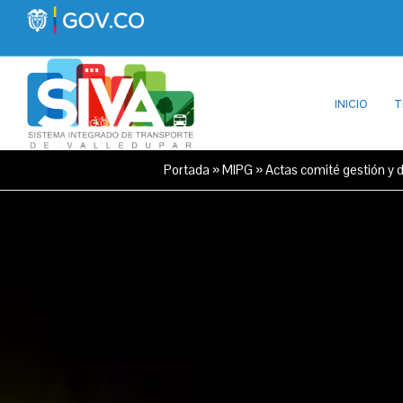
INICIO
T
Portada
»
MIPG
»
Actas comité gestión y