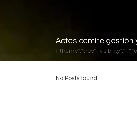
Actas comité gestión
{“theme”:”tree”,”visibility”:”-
No Posts found.