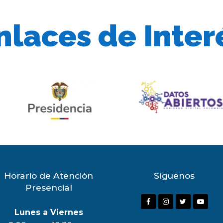
nlaces de Inter
Horario de Atención
Síguenos
Presencial
F
I
T
Y
Lunes a Viernes
a
n
w
o