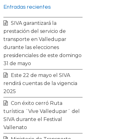
Entradas recientes
i
c
s
u
SIVA garantizará la
t
e
t
t
prestación del servicio de
transporte en Valledupar
t
b
a
u
durante las elecciones
presidenciales de este domingo
e
o
g
b
31 de mayo
r
o
r
e
Este 22 de mayo el SIVA
rendirá cuentas de la vigencia
k
a
2025
Con éxito cerró Ruta
m
turística ´Vive Valledupar´ del
SIVA durante el Festival
Vallenato