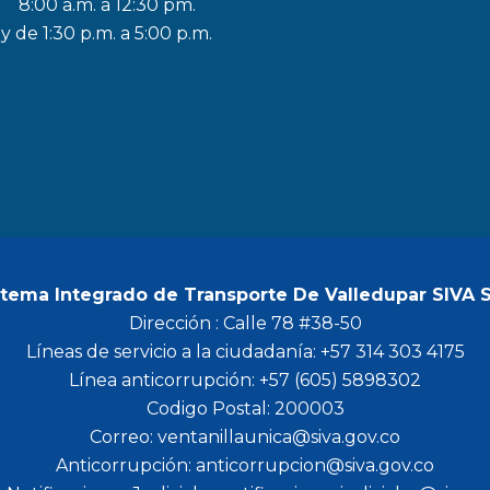
8:00 a.m. a 12:30 pm.
c
s
i
u
y de 1:30 p.m. a 5:00 p.m.
e
t
t
t
b
a
t
u
o
g
e
b
o
r
r
e
k
a
m
stema Integrado de Transporte De Valledupar SIVA 
Dirección : Calle 78 #38-50
Líneas de servicio a la ciudadanía: +57 314 303 4175
Línea anticorrupción: +57 (605) 5898302
Codigo Postal: 200003
Correo: ventanillaunica@siva.gov.co
Anticorrupción: anticorrupcion@siva.gov.co