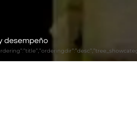
 y desempeño
1″,”ordering”:”title”,”orderingdir”:”desc”,”tree_show