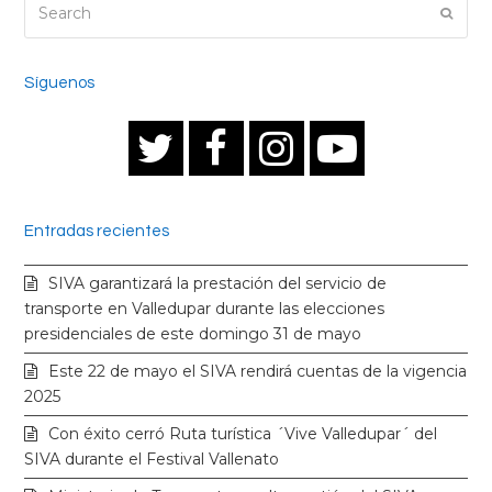
Search
Submi
Síguenos
T
F
I
Y
w
a
n
o
Entradas recientes
i
c
s
u
SIVA garantizará la prestación del servicio de
t
e
t
t
transporte en Valledupar durante las elecciones
presidenciales de este domingo 31 de mayo
t
b
a
u
Este 22 de mayo el SIVA rendirá cuentas de la vigencia
2025
e
o
g
b
Con éxito cerró Ruta turística ´Vive Valledupar´ del
SIVA durante el Festival Vallenato
r
o
r
e