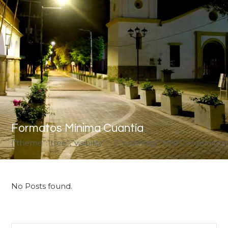
Formatos Mínima Cuantía
{“theme”:”tree”,”visibility”:”-1″,”ordering”:”title”,”ord
No Posts found.