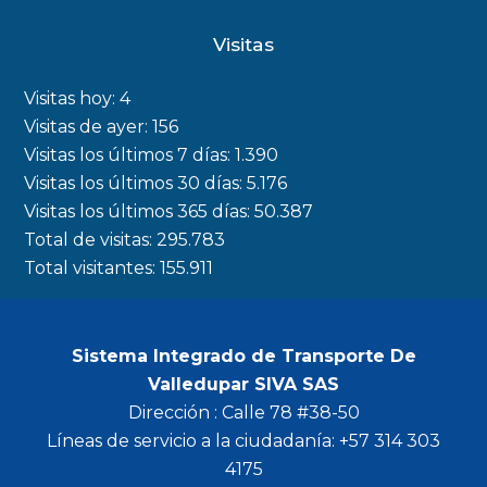
c
s
i
u
Visitas
e
t
t
t
b
a
t
u
Visitas hoy:
4
o
g
e
b
Visitas de ayer:
156
Visitas los últimos 7 días:
1.390
o
r
r
e
Visitas los últimos 30 días:
5.176
k
a
Visitas los últimos 365 días:
50.387
m
Total de visitas:
295.783
Total visitantes:
155.911
Sistema Integrado de Transporte De
Valledupar SIVA SAS
Dirección : Calle 78 #38-50
Líneas de servicio a la ciudadanía: +57 314 303
4175