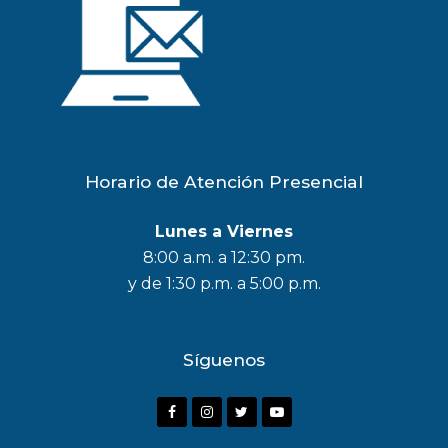
Horario de Atención Presencial
Lunes a Viernes
8:00 a.m. a 12:30 pm.
y de 1:30 p.m. a 5:00 p.m.
Síguenos
F
I
T
Y
a
n
w
o