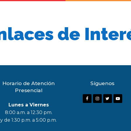
nlaces de Inter
Horario de Atención
Síguenos
Presencial
F
I
T
Y
Lunes a Viernes
a
n
w
o
8:00 a.m. a 12:30 pm.
c
s
i
u
y de 1:30 p.m. a 5:00 p.m.
e
t
t
t