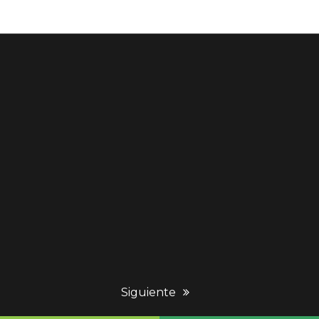
next
Siguiente
post: