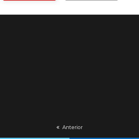
previous
Anterior
post: