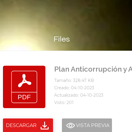
Files
Plan Anticorrupción y 
Tamaño: 328.47 KB
Creado: 04-10-2023
Actualizado: 04-10-2023
Visto: 201
DESCARGAR
VISTA PREVIA