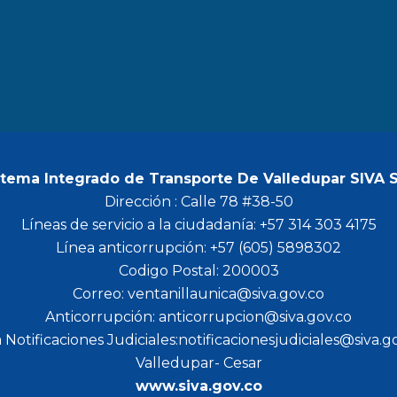
b
a
t
u
o
g
e
b
o
r
r
e
k
a
m
stema Integrado de Transporte De Valledupar SIVA 
Dirección : Calle 78 #38-50
Líneas de servicio a la ciudadanía: +57 314 303 4175
Línea anticorrupción: +57 (605) 5898302
Codigo Postal: 200003
Correo: ventanillaunica@siva.gov.co
Anticorrupción: anticorrupcion@siva.gov.co
 Notificaciones Judiciales:notificacionesjudiciales@siva.g
Valledupar- Cesar
www.siva.gov.co