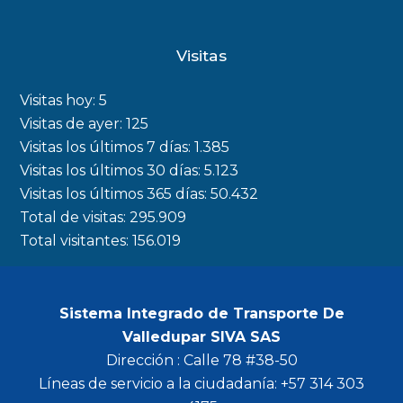
a
n
w
o
c
s
i
u
Visitas
e
t
t
t
b
a
t
u
Visitas hoy:
5
o
g
e
b
Visitas de ayer:
125
Visitas los últimos 7 días:
1.385
o
r
r
e
Visitas los últimos 30 días:
5.123
k
a
Visitas los últimos 365 días:
50.432
m
Total de visitas:
295.909
Total visitantes:
156.019
Sistema Integrado de Transporte De
Valledupar SIVA SAS
Dirección : Calle 78 #38-50
Líneas de servicio a la ciudadanía: +57 314 303