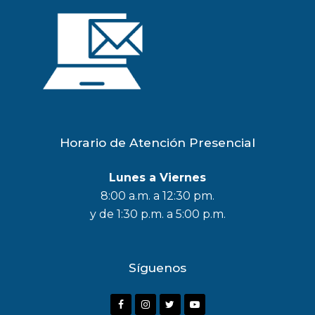
Horario de Atención Presencial
Lunes a Viernes
8:00 a.m. a 12:30 pm.
y de 1:30 p.m. a 5:00 p.m.
Síguenos
F
I
T
Y