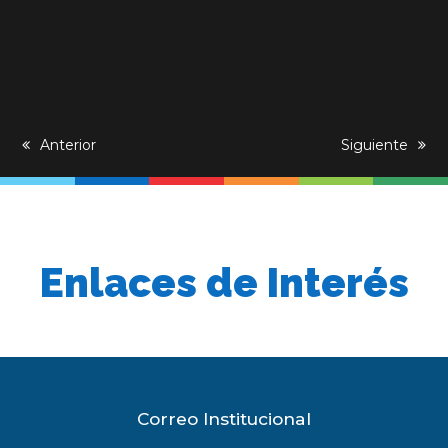
previous
Anterior
next
Siguiente
post:
post:
Enlaces de Interés
Correo Institucional