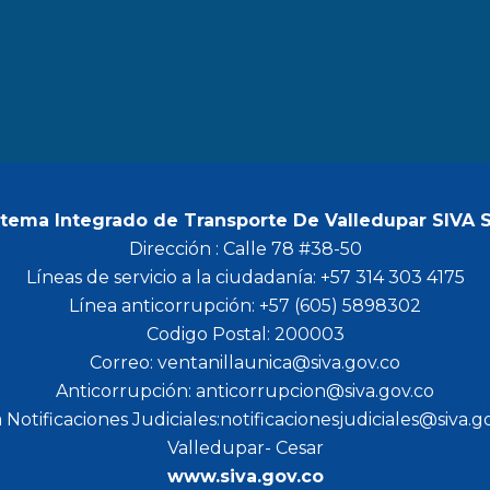
b
a
t
u
o
g
e
b
o
r
r
e
k
a
m
stema Integrado de Transporte De Valledupar SIVA 
Dirección : Calle 78 #38-50
Líneas de servicio a la ciudadanía: +57 314 303 4175
Línea anticorrupción: +57 (605) 5898302
Codigo Postal: 200003
Correo: ventanillaunica@siva.gov.co
Anticorrupción: anticorrupcion@siva.gov.co
 Notificaciones Judiciales:notificacionesjudiciales@siva.g
Valledupar- Cesar
www.siva.gov.co