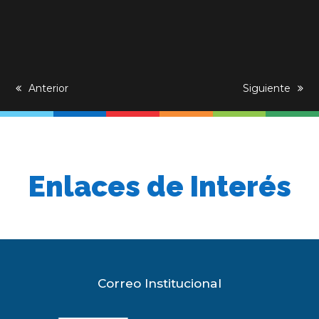
previous
Anterior
next
Siguiente
post:
post:
Enlaces de Interés
Correo Institucional