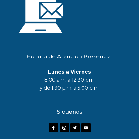
Horario de Atención Presencial
Lunes a Viernes
8:00 a.m. a 12:30 pm.
y de 1:30 p.m. a 5:00 p.m.
Síguenos
F
I
T
Y
a
n
w
o