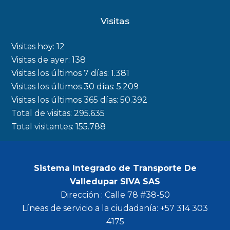
c
s
i
u
Visitas
e
t
t
t
b
a
t
u
Visitas hoy:
12
o
g
e
b
Visitas de ayer:
138
Visitas los últimos 7 días:
1.381
o
r
r
e
Visitas los últimos 30 días:
5.209
k
a
Visitas los últimos 365 días:
50.392
m
Total de visitas:
295.635
Total visitantes:
155.788
Sistema Integrado de Transporte De
Valledupar SIVA SAS
Dirección : Calle 78 #38-50
Líneas de servicio a la ciudadanía: +57 314 303
4175