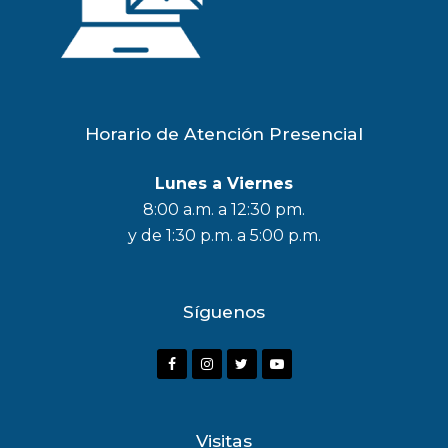
Horario de Atención Presencial
Lunes a Viernes
8:00 a.m. a 12:30 pm.
y de 1:30 p.m. a 5:00 p.m.
Síguenos
F
I
T
Y
a
n
w
o
c
s
i
u
Visitas