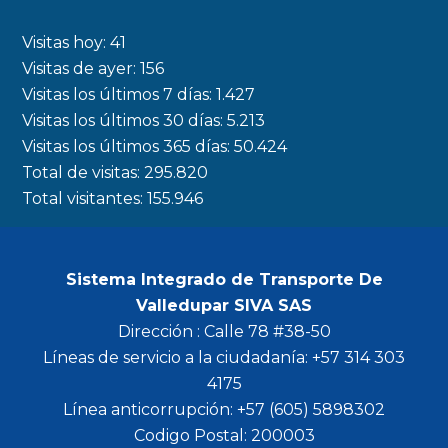
e
t
t
t
b
a
t
u
Visitas hoy:
41
o
g
e
b
Visitas de ayer:
156
Visitas los últimos 7 días:
1.427
o
r
r
e
Visitas los últimos 30 días:
5.213
k
a
Visitas los últimos 365 días:
50.424
m
Total de visitas:
295.820
Total visitantes:
155.946
Sistema Integrado de Transporte De
Valledupar SIVA SAS
Dirección : Calle 78 #38-50
Líneas de servicio a la ciudadanía: +57 314 303
4175
Línea anticorrupción: +57 (605) 5898302
Codigo Postal: 200003