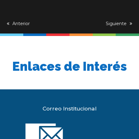
previous
Anterior
next
Siguiente
post:
post:
Enlaces de Interés
Correo Institucional