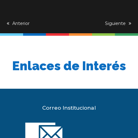
previous
Anterior
next
Siguiente
post:
post:
Enlaces de Interés
Correo Institucional