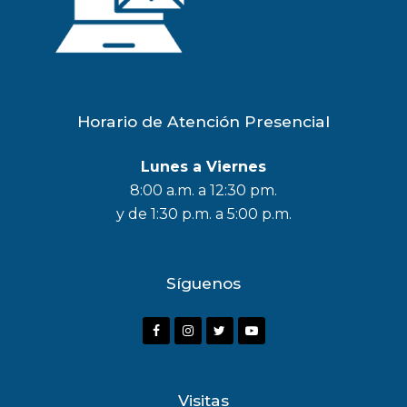
Horario de Atención Presencial
Lunes a Viernes
8:00 a.m. a 12:30 pm.
y de 1:30 p.m. a 5:00 p.m.
Síguenos
F
I
T
Y
a
n
w
o
c
s
i
u
Visitas