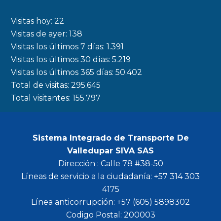
e
t
t
t
b
a
t
u
Visitas hoy:
22
o
g
e
b
Visitas de ayer:
138
Visitas los últimos 7 días:
1.391
o
r
r
e
Visitas los últimos 30 días:
5.219
k
a
Visitas los últimos 365 días:
50.402
m
Total de visitas:
295.645
Total visitantes:
155.797
Sistema Integrado de Transporte De
Valledupar SIVA SAS
Dirección : Calle 78 #38-50
Líneas de servicio a la ciudadanía: +57 314 303
4175
Línea anticorrupción: +57 (605) 5898302
Codigo Postal: 200003