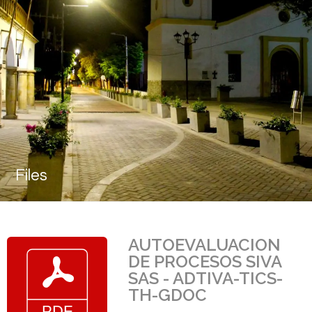
Files
AUTOEVALUACION
DE PROCESOS SIVA
SAS - ADTIVA-TICS-
TH-GDOC