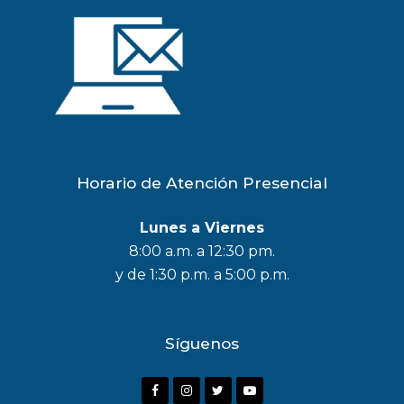
Horario de Atención Presencial
Lunes a Viernes
8:00 a.m. a 12:30 pm.
y de 1:30 p.m. a 5:00 p.m.
Síguenos
F
I
T
Y