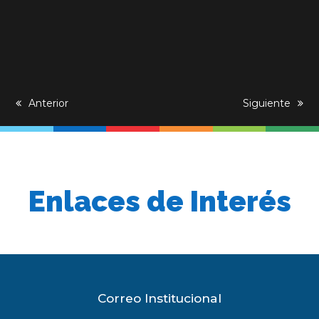
previous
Anterior
next
Siguiente
post:
post:
Enlaces de Interés
Correo Institucional