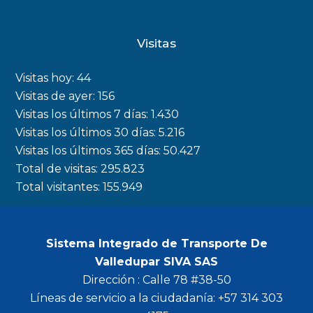
a
n
w
o
c
s
i
u
Visitas
e
t
t
t
b
a
t
u
Visitas hoy:
44
o
g
e
b
Visitas de ayer:
156
Visitas los últimos 7 días:
1.430
o
r
r
e
Visitas los últimos 30 días:
5.216
k
a
Visitas los últimos 365 días:
50.427
m
Total de visitas:
295.823
Total visitantes:
155.949
Sistema Integrado de Transporte De
Valledupar SIVA SAS
Dirección : Calle 78 #38-50
Líneas de servicio a la ciudadanía: +57 314 303