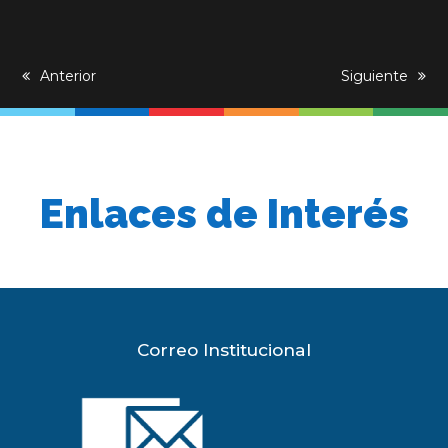
previous
Anterior
next
Siguiente
post:
post:
Enlaces de Interés
Correo Institucional