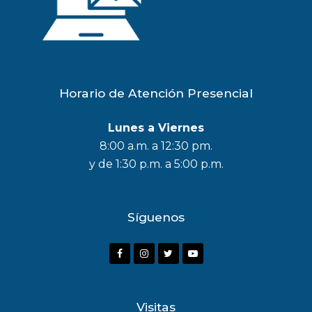
Horario de Atención Presencial
Lunes a Viernes
8:00 a.m. a 12:30 pm.
y de 1:30 p.m. a 5:00 p.m.
Síguenos
F
I
T
Y
a
n
w
o
c
s
i
u
Visitas