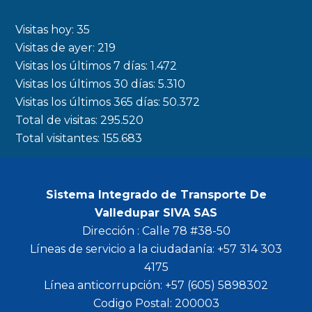
e
t
t
t
b
a
t
u
Visitas hoy:
35
o
g
e
b
Visitas de ayer:
219
Visitas los últimos 7 días:
1.472
o
r
r
e
Visitas los últimos 30 días:
5.310
k
a
Visitas los últimos 365 días:
50.372
m
Total de visitas:
295.520
Total visitantes:
155.683
Sistema Integrado de Transporte De
Valledupar SIVA SAS
Dirección : Calle 78 #38-50
Líneas de servicio a la ciudadanía: +57 314 303
4175
Línea anticorrupción: +57 (605) 5898302
Codigo Postal: 200003