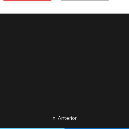
previous
Anterior
post: