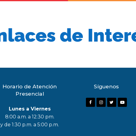
nlaces de Inter
Horario de Atención
Síguenos
Presencial
F
I
T
Y
Lunes a Viernes
a
n
w
o
8:00 a.m. a 12:30 pm.
c
s
i
u
y de 1:30 p.m. a 5:00 p.m.
e
t
t
t