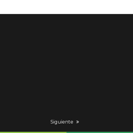
next
Siguiente
post: