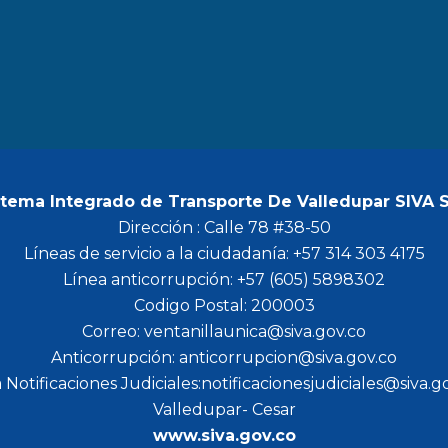
b
a
t
u
o
g
e
b
o
r
r
e
k
a
m
stema Integrado de Transporte De Valledupar SIVA 
Dirección : Calle 78 #38-50
Líneas de servicio a la ciudadanía: +57 314 303 4175
Línea anticorrupción: +57 (605) 5898302
Codigo Postal: 200003
Correo: ventanillaunica@siva.gov.co
Anticorrupción: anticorrupcion@siva.gov.co
 Notificaciones Judiciales:notificacionesjudiciales@siva.g
Valledupar- Cesar
www.siva.gov.co