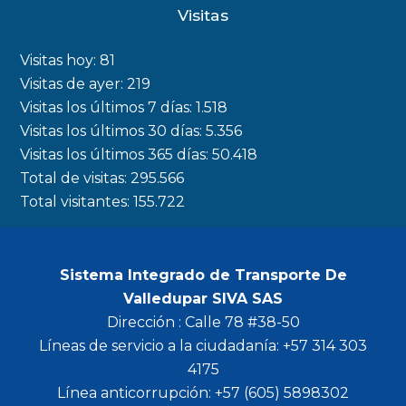
c
s
i
u
Visitas
e
t
t
t
b
a
t
u
Visitas hoy:
81
o
g
e
b
Visitas de ayer:
219
Visitas los últimos 7 días:
1.518
o
r
r
e
Visitas los últimos 30 días:
5.356
k
a
Visitas los últimos 365 días:
50.418
m
Total de visitas:
295.566
Total visitantes:
155.722
Sistema Integrado de Transporte De
Valledupar SIVA SAS
Dirección : Calle 78 #38-50
Líneas de servicio a la ciudadanía: +57 314 303
4175
Línea anticorrupción: +57 (605) 5898302