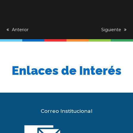
previous
Anterior
next
Siguiente
post:
post:
Enlaces de Interés
Correo Institucional