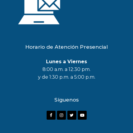
Horario de Atención Presencial
Lunes a Viernes
8:00 a.m. a 12:30 pm.
y de 1:30 p.m. a 5:00 p.m.
Síguenos
F
I
T
Y
a
n
w
o