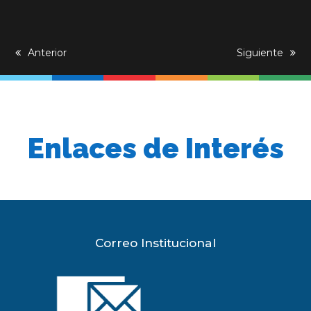
previous
Anterior
next
Siguiente
post:
post:
Enlaces de Interés
Correo Institucional