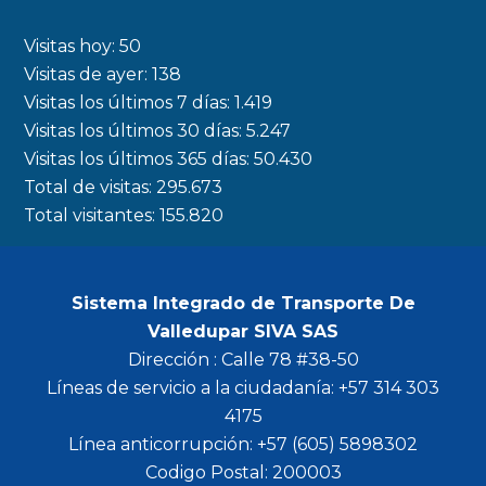
e
t
t
t
b
a
t
u
Visitas hoy:
50
o
g
e
b
Visitas de ayer:
138
Visitas los últimos 7 días:
1.419
o
r
r
e
Visitas los últimos 30 días:
5.247
k
a
Visitas los últimos 365 días:
50.430
m
Total de visitas:
295.673
Total visitantes:
155.820
Sistema Integrado de Transporte De
Valledupar SIVA SAS
Dirección : Calle 78 #38-50
Líneas de servicio a la ciudadanía: +57 314 303
4175
Línea anticorrupción: +57 (605) 5898302
Codigo Postal: 200003