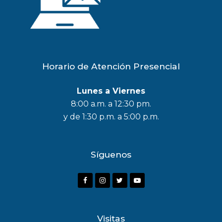
Horario de Atención Presencial
Lunes a Viernes
8:00 a.m. a 12:30 pm.
y de 1:30 p.m. a 5:00 p.m.
Síguenos
F
I
T
Y
a
n
w
o
c
s
i
u
Visitas