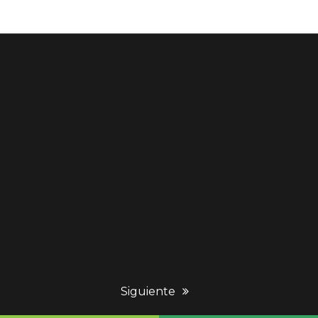
next
Siguiente
post: