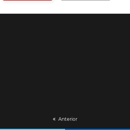
previous
Anterior
post: