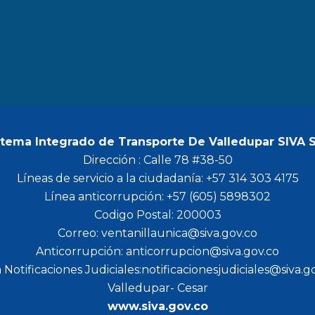
b
a
t
u
o
g
e
b
o
r
r
e
k
a
m
stema Integrado de Transporte De Valledupar SIVA 
Dirección : Calle 78 #38-50
Líneas de servicio a la ciudadanía: +57 314 303 4175
Línea anticorrupción: +57 (605) 5898302
Codigo Postal: 200003
Correo: ventanillaunica@siva.gov.co
Anticorrupción: anticorrupcion@siva.gov.co
 Notificaciones Judiciales:notificacionesjudiciales@siva.g
Valledupar- Cesar
www.siva.gov.co