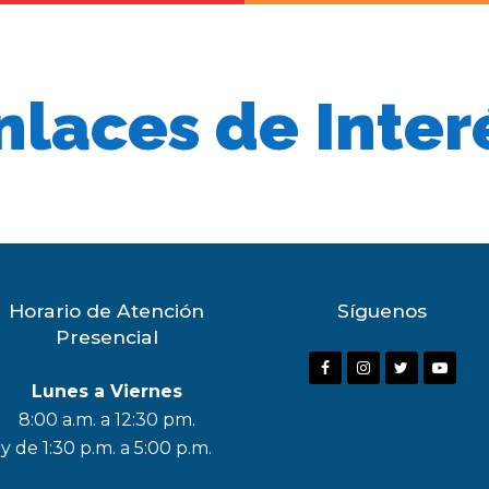
nlaces de Inter
Horario de Atención
Síguenos
Presencial
F
I
T
Y
Lunes a Viernes
a
n
w
o
8:00 a.m. a 12:30 pm.
c
s
i
u
y de 1:30 p.m. a 5:00 p.m.
e
t
t
t