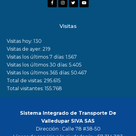
F
I
T
Y
a
n
w
o
c
s
i
u
Visitas
e
t
t
t
b
a
t
u
Visitas hoy:
130
o
g
e
b
Visitas de ayer:
219
Visitas los últimos 7 días:
1.567
o
r
r
e
Visitas los últimos 30 días:
5.405
k
a
Visitas los últimos 365 días:
50.467
m
Total de visitas:
295.615
Total visitantes:
155.768
Sistema Integrado de Transporte De
Valledupar SIVA SAS
Dirección : Calle 78 #38-50