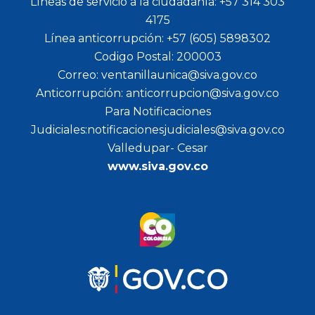
Líneas de servicio a la ciudadanía: +57 314 303
4175
Línea anticorrupción: +57 (605) 5898302
Codigo Postal: 200003
Correo: ventanillaunica@siva.gov.co
Anticorrupción: anticorrupcion@siva.gov.co
Para Notificaciones
Judiciales:notificacionesjudiciales@siva.gov.co
Valledupar- Cesar
www.siva.gov.co