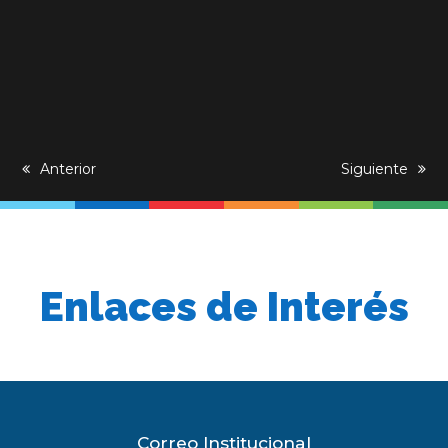
previous
Anterior
next
Siguiente
post:
post:
Enlaces de Interés
Correo Institucional