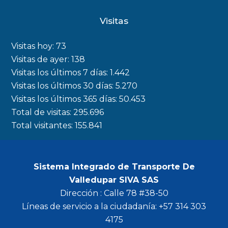
c
s
i
u
Visitas
e
t
t
t
b
a
t
u
Visitas hoy:
73
o
g
e
b
Visitas de ayer:
138
Visitas los últimos 7 días:
1.442
o
r
r
e
Visitas los últimos 30 días:
5.270
k
a
Visitas los últimos 365 días:
50.453
m
Total de visitas:
295.696
Total visitantes:
155.841
Sistema Integrado de Transporte De
Valledupar SIVA SAS
Dirección : Calle 78 #38-50
Líneas de servicio a la ciudadanía: +57 314 303
4175