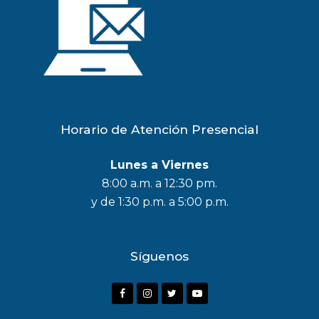
Horario de Atención Presencial
Lunes a Viernes
8:00 a.m. a 12:30 pm.
y de 1:30 p.m. a 5:00 p.m.
Síguenos
F
I
T
Y
a
n
w
o