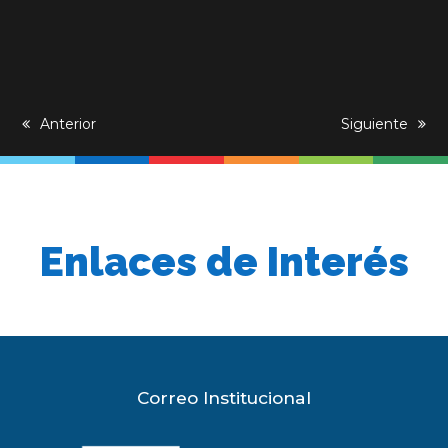
previous
Anterior
next
Siguiente
post:
post:
Enlaces de Interés
Correo Institucional