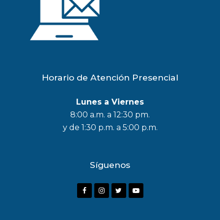
Horario de Atención Presencial
Lunes a Viernes
8:00 a.m. a 12:30 pm.
y de 1:30 p.m. a 5:00 p.m.
Síguenos
F
I
T
Y
a
n
w
o