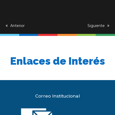
previous
Anterior
next
Siguiente
post:
post:
Enlaces de Interés
Correo Institucional