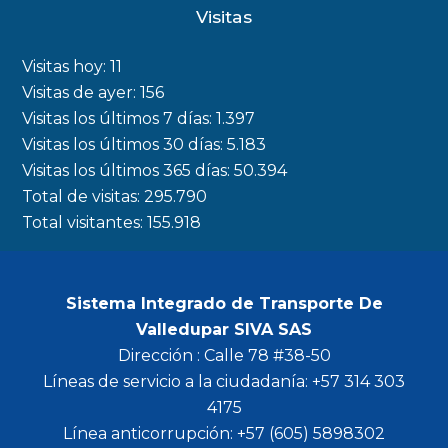
c
s
i
u
Visitas
e
t
t
t
b
a
t
u
Visitas hoy:
11
o
g
e
b
Visitas de ayer:
156
Visitas los últimos 7 días:
1.397
o
r
r
e
Visitas los últimos 30 días:
5.183
k
a
Visitas los últimos 365 días:
50.394
m
Total de visitas:
295.790
Total visitantes:
155.918
Sistema Integrado de Transporte De
Valledupar SIVA SAS
Dirección : Calle 78 #38-50
Líneas de servicio a la ciudadanía: +57 314 303
4175
Línea anticorrupción: +57 (605) 5898302