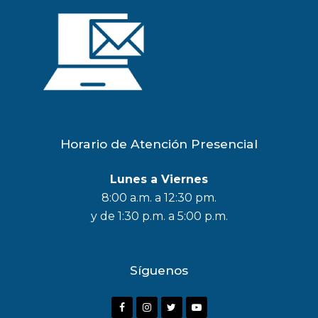
Horario de Atención Presencial
Lunes a Viernes
8:00 a.m. a 12:30 pm.
y de 1:30 p.m. a 5:00 p.m.
Síguenos
F
I
T
Y