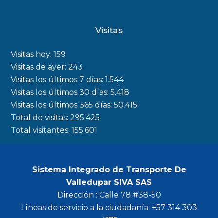
a
n
w
o
c
s
i
u
Visitas
e
t
t
t
b
a
t
u
Visitas hoy:
159
o
g
e
b
Visitas de ayer:
243
Visitas los últimos 7 días:
1.544
o
r
r
e
Visitas los últimos 30 días:
5.418
k
a
Visitas los últimos 365 días:
50.415
m
Total de visitas:
295.425
Total visitantes:
155.601
Sistema Integrado de Transporte De
Valledupar SIVA SAS
Dirección : Calle 78 #38-50
Líneas de servicio a la ciudadanía: +57 314 303