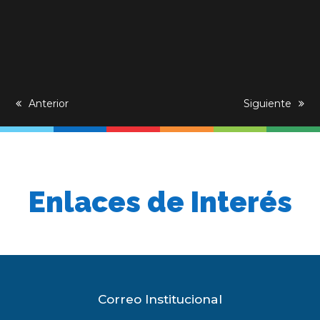
previous
Anterior
next
Siguiente
post:
post:
Enlaces de Interés
Correo Institucional