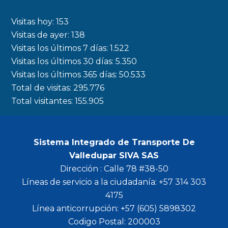
e
t
t
t
b
a
t
u
Visitas hoy:
153
o
g
e
b
Visitas de ayer:
138
Visitas los últimos 7 días:
1.522
o
r
r
e
Visitas los últimos 30 días:
5.350
k
a
Visitas los últimos 365 días:
50.533
m
Total de visitas:
295.776
Total visitantes:
155.905
Sistema Integrado de Transporte De
Valledupar SIVA SAS
Dirección : Calle 78 #38-50
Líneas de servicio a la ciudadanía: +57 314 303
4175
Línea anticorrupción: +57 (605) 5898302
Codigo Postal: 200003