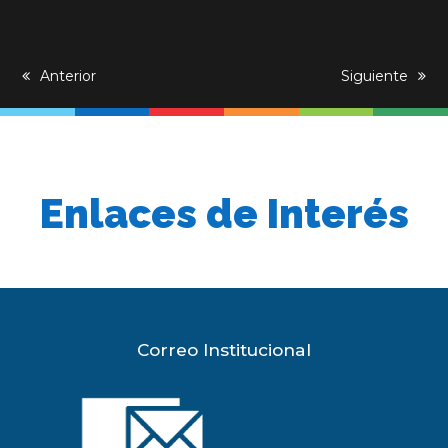
previous
Anterior
next
Siguiente
post:
post:
Enlaces de Interés
Correo Institucional