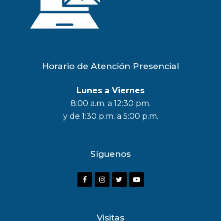
Horario de Atención Presencial
Lunes a Viernes
8:00 a.m. a 12:30 pm.
y de 1:30 p.m. a 5:00 p.m.
Síguenos
F
I
T
Y
a
n
w
o
c
s
i
u
Visitas