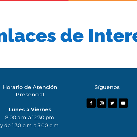
nlaces de Inter
Horario de Atención
Síguenos
Presencial
F
I
T
Y
Lunes a Viernes
a
n
w
o
8:00 a.m. a 12:30 pm.
c
s
i
u
y de 1:30 p.m. a 5:00 p.m.
e
t
t
t