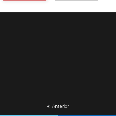
previous
Anterior
post: