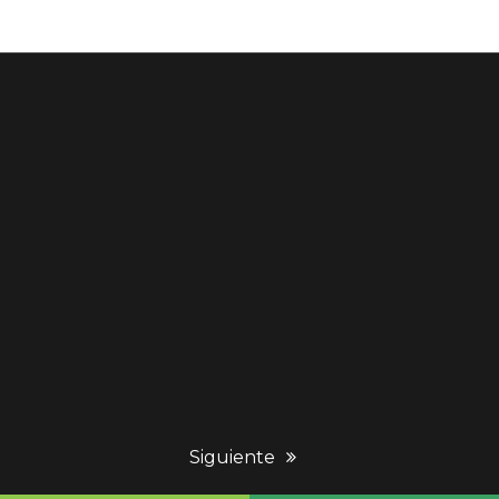
next
Siguiente
post: