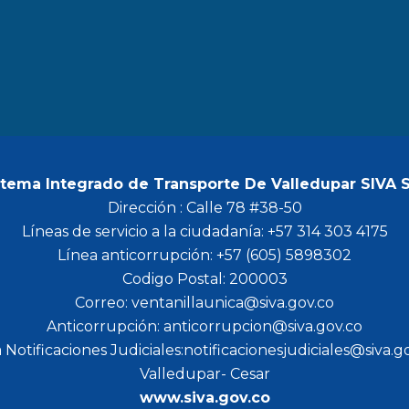
b
a
t
u
o
g
e
b
o
r
r
e
k
a
m
stema Integrado de Transporte De Valledupar SIVA 
Dirección : Calle 78 #38-50
Líneas de servicio a la ciudadanía: +57 314 303 4175
Línea anticorrupción: +57 (605) 5898302
Codigo Postal: 200003
Correo: ventanillaunica@siva.gov.co
Anticorrupción: anticorrupcion@siva.gov.co
 Notificaciones Judiciales:notificacionesjudiciales@siva.g
Valledupar- Cesar
www.siva.gov.co