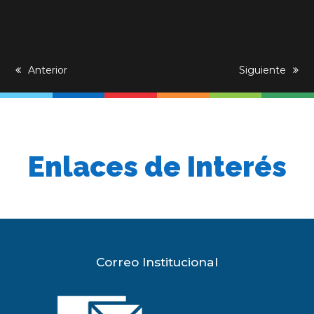
previous
Anterior
next
Siguiente
post:
post:
Enlaces de Interés
Correo Institucional