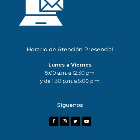
Horario de Atención Presencial
Lunes a Viernes
8:00 a.m. a 12:30 pm.
y de 1:30 p.m. a 5:00 p.m.
Síguenos
F
I
T
Y
a
n
w
o