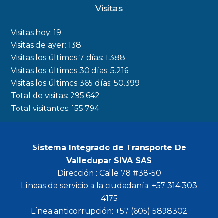
c
s
i
u
Visitas
e
t
t
t
b
a
t
u
Visitas hoy:
19
o
g
e
b
Visitas de ayer:
138
Visitas los últimos 7 días:
1.388
o
r
r
e
Visitas los últimos 30 días:
5.216
k
a
Visitas los últimos 365 días:
50.399
m
Total de visitas:
295.642
Total visitantes:
155.794
Sistema Integrado de Transporte De
Valledupar SIVA SAS
Dirección : Calle 78 #38-50
Líneas de servicio a la ciudadanía: +57 314 303
4175
Línea anticorrupción: +57 (605) 5898302