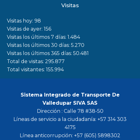
c
s
i
u
Visitas
e
t
t
t
b
a
t
u
Visitas hoy:
98
o
g
e
b
Visitas de ayer:
156
Visitas los últimos 7 días:
1.484
o
r
r
e
Visitas los últimos 30 días:
5.270
k
a
Visitas los últimos 365 días:
50.481
m
Total de visitas:
295.877
Total visitantes:
155.994
Sistema Integrado de Transporte De
Valledupar SIVA SAS
Dirección : Calle 78 #38-50
Líneas de servicio a la ciudadanía: +57 314 303
4175
Línea anticorrupción: +57 (605) 5898302