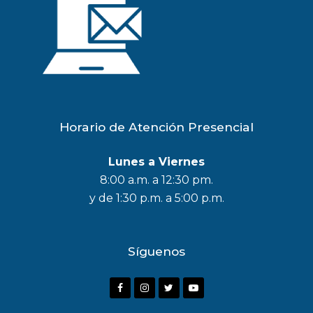
Horario de Atención Presencial
Lunes a Viernes
8:00 a.m. a 12:30 pm.
y de 1:30 p.m. a 5:00 p.m.
Síguenos
F
I
T
Y
a
n
w
o