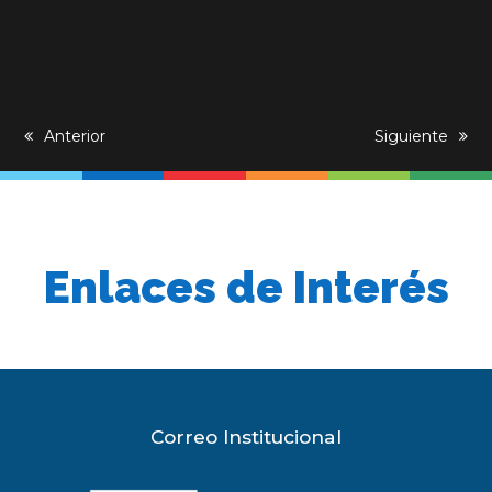
previous
Anterior
next
Siguiente
post:
post:
Enlaces de Interés
Correo Institucional