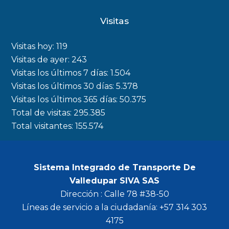
c
s
i
u
Visitas
e
t
t
t
b
a
t
u
Visitas hoy:
119
o
g
e
b
Visitas de ayer:
243
Visitas los últimos 7 días:
1.504
o
r
r
e
Visitas los últimos 30 días:
5.378
k
a
Visitas los últimos 365 días:
50.375
m
Total de visitas:
295.385
Total visitantes:
155.574
Sistema Integrado de Transporte De
Valledupar SIVA SAS
Dirección : Calle 78 #38-50
Líneas de servicio a la ciudadanía: +57 314 303
4175