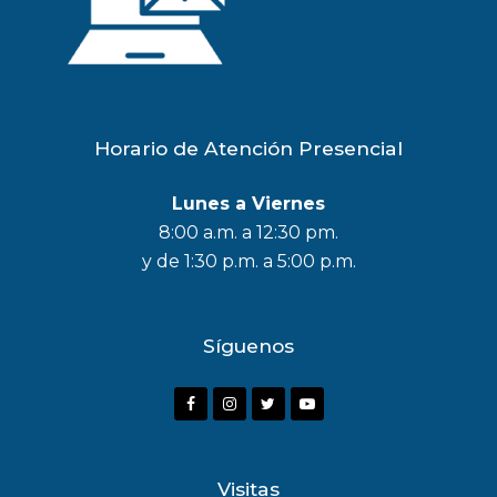
Horario de Atención Presencial
Lunes a Viernes
8:00 a.m. a 12:30 pm.
y de 1:30 p.m. a 5:00 p.m.
Síguenos
F
I
T
Y
a
n
w
o
c
s
i
u
Visitas