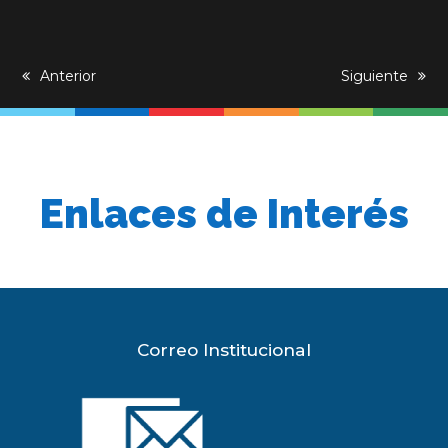
previous
Anterior
next
Siguiente
post:
post:
Enlaces de Interés
Correo Institucional