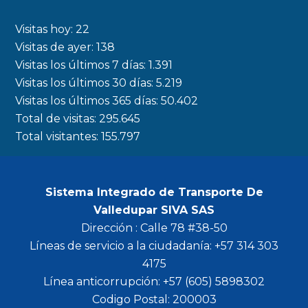
e
t
t
t
b
a
t
u
Visitas hoy:
22
o
g
e
b
Visitas de ayer:
138
Visitas los últimos 7 días:
1.391
o
r
r
e
Visitas los últimos 30 días:
5.219
k
a
Visitas los últimos 365 días:
50.402
m
Total de visitas:
295.645
Total visitantes:
155.797
Sistema Integrado de Transporte De
Valledupar SIVA SAS
Dirección : Calle 78 #38-50
Líneas de servicio a la ciudadanía: +57 314 303
4175
Línea anticorrupción: +57 (605) 5898302
Codigo Postal: 200003