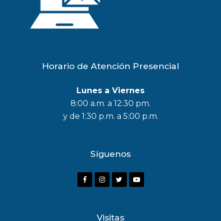
Horario de Atención Presencial
Lunes a Viernes
8:00 a.m. a 12:30 pm.
y de 1:30 p.m. a 5:00 p.m.
Síguenos
F
I
T
Y
a
n
w
o
c
s
i
u
Visitas