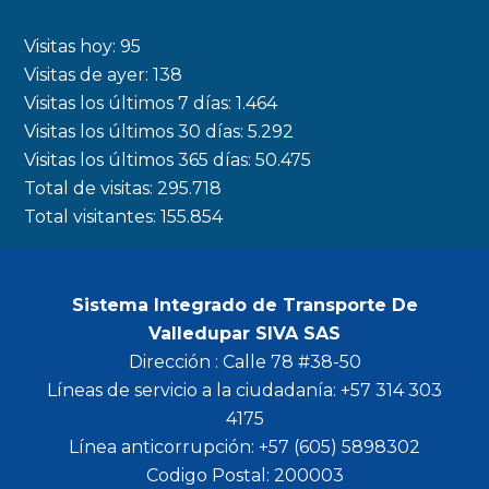
e
t
t
t
b
a
t
u
Visitas hoy:
95
o
g
e
b
Visitas de ayer:
138
Visitas los últimos 7 días:
1.464
o
r
r
e
Visitas los últimos 30 días:
5.292
k
a
Visitas los últimos 365 días:
50.475
m
Total de visitas:
295.718
Total visitantes:
155.854
Sistema Integrado de Transporte De
Valledupar SIVA SAS
Dirección : Calle 78 #38-50
Líneas de servicio a la ciudadanía: +57 314 303
4175
Línea anticorrupción: +57 (605) 5898302
Codigo Postal: 200003