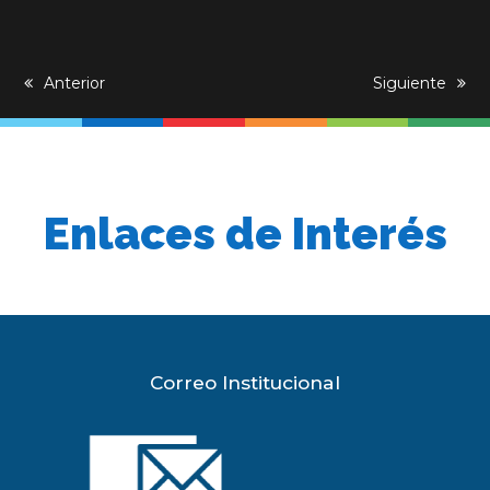
previous
Anterior
next
Siguiente
post:
post:
Enlaces de Interés
Correo Institucional