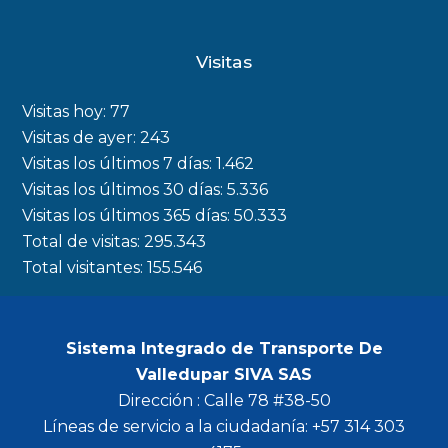
a
n
w
o
c
s
i
u
Visitas
e
t
t
t
b
a
t
u
Visitas hoy:
77
o
g
e
b
Visitas de ayer:
243
Visitas los últimos 7 días:
1.462
o
r
r
e
Visitas los últimos 30 días:
5.336
k
a
Visitas los últimos 365 días:
50.333
m
Total de visitas:
295.343
Total visitantes:
155.546
Sistema Integrado de Transporte De
Valledupar SIVA SAS
Dirección : Calle 78 #38-50
Líneas de servicio a la ciudadanía: +57 314 303