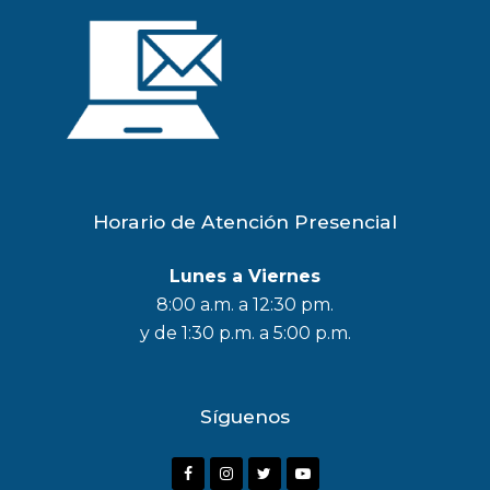
Horario de Atención Presencial
Lunes a Viernes
8:00 a.m. a 12:30 pm.
y de 1:30 p.m. a 5:00 p.m.
Síguenos
F
I
T
Y