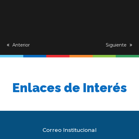
previous
Anterior
next
Siguiente
post:
post:
Enlaces de Interés
Correo Institucional